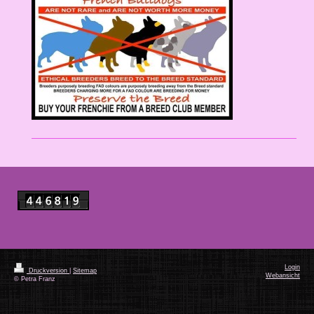
Login
Druckversion
|
Sitemap
Webansicht
© Petra Franz