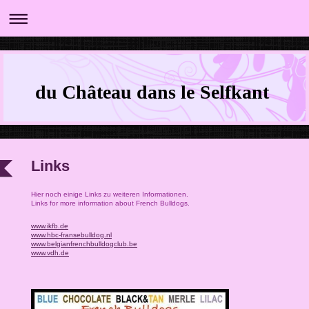
du Château dans le Selfkant
Links
Hier noch einige Links zu weiteren Informationen.
Links for more information about French Bulldogs.
www.ikfb.de
www.hbc-fransebulldog.nl
www.belgianfrenchbulldogclub.be
www.vdh.de